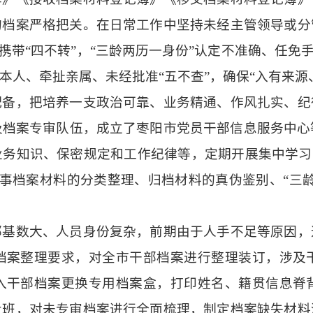
的档案严格把关。在日常工作中坚持未经主管领导或分
携带“四不转”，“三龄两历一身份”认定不准确、任免
本人、牵扯亲属、未经批准“五不查”，确保“入有来源
，把培养一支政治可靠、业务精通、作风扎实、纪
及档案专审队伍，成立了枣阳市党员干部信息服务中心
务知识、保密规定和工作纪律等，定期开展集中学习
人事档案材料的分类整理、归档材料的真伪鉴别、“三
数大、人员身份复杂，前期由于人手不足等原因，
档案整理要求，对全市干部档案进行整理装订，涉及
入干部档案更换专用档案盒，打印姓名、籍贯信息脊
专班，对未专审档案进行全面梳理，制定档案缺失材料